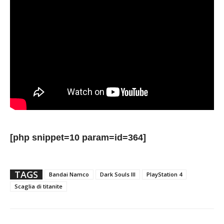
[php snippet=10 param=id=364]
TAGS
Bandai Namco
Dark Souls III
PlayStation 4
Scaglia di titanite