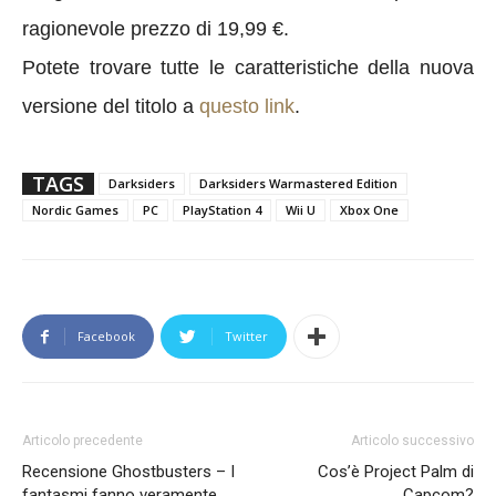
ragionevole prezzo di 19,99 €.
Potete trovare tutte le caratteristiche della nuova
versione del titolo a
questo link
.
TAGS
Darksiders
Darksiders Warmastered Edition
Nordic Games
PC
PlayStation 4
Wii U
Xbox One
Facebook
Twitter
Articolo precedente
Articolo successivo
Recensione Ghostbusters – I
Cos’è Project Palm di
fantasmi fanno veramente
Capcom?