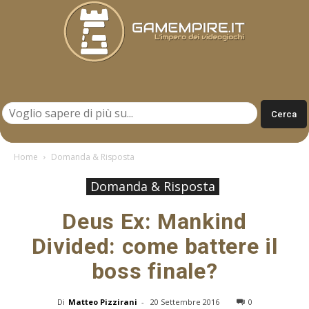
Gamempire.it
Home
Domanda & Risposta
Domanda & Risposta
Deus Ex: Mankind
Divided: come battere il
boss finale?
Di
Matteo Pizzirani
-
20 Settembre 2016
0