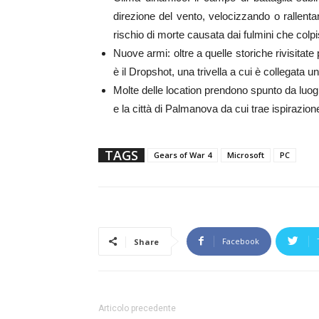
direzione del vento, velocizzando o rallentand
rischio di morte causata dai fulmini che colpi
Nuove armi: oltre a quelle storiche rivisitate
è il Dropshot, una trivella a cui è collegata 
Molte delle location prendono spunto da luoghi
e la città di Palmanova da cui trae ispirazione
TAGS
Gears of War 4
Microsoft
PC
Facebook
Share
Articolo precedente