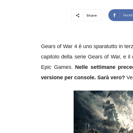
Faceb
Share
Gears of War
4
è uno
sparatutto in te
capitolo
della serie Gears of War,
e
il
Epic Games
.
Nelle settimane preced
versione per console. Sarà vero?
Ved