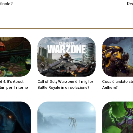
finale?
Re
 4: It’s About
Call of Duty Warzone è il miglior
Cosa è andato st
ri per il ritorno
Battle Royale in circolazione?
Anthem?