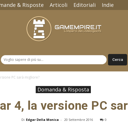
mande & Risposte
Articoli
Editoriali
Indie
Gamempire.it
ersione PC sarà migliore?
Domanda & Risposta
ar 4, la versione PC sar
Di
Edgar Della Monica
-
20 Settembre 2016
0