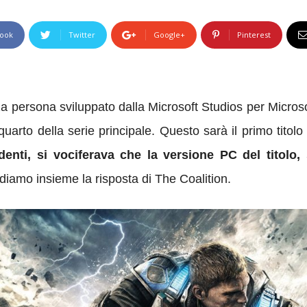
ook
Twitter
Google+
Pinterest
rza persona sviluppato
dalla
Microsoft Studios
per Micros
 quarto della serie
principale. Questo sarà il primo titol
enti, si vociferava che la versione PC del titolo, 
iamo insieme la risposta di The Coalition.