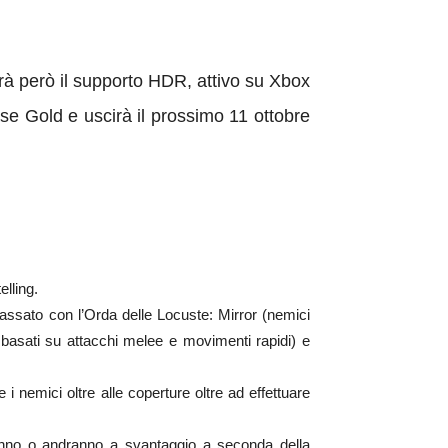
erà però il supporto HDR, attivo su Xbox
ase Gold e uscirà il prossimo 11 ottobre
elling.
assato con l’Orda delle Locuste: Mirror (nemici
a basati su attacchi melee e movimenti rapidi) e
 nemici oltre alle coperture oltre ad effettuare
ranno o andranno a svantaggio a seconda della