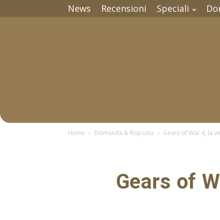
News
Recensioni
Speciali
Do
Home
Domanda & Risposta
Gears of War 4, la v
Gears of W