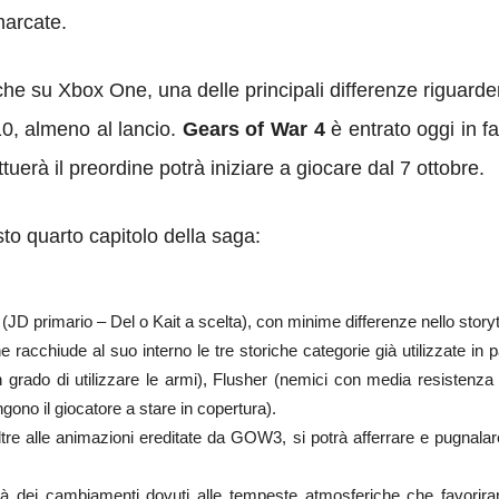
marcate.
C che su Xbox One, una delle principali differenze riguard
, almeno al lancio.
Gears of War 4
è entrato oggi in f
tuerà il preordine potrà iniziare a giocare dal 7 ottobre.
sto quarto capitolo della saga:
(JD primario – Del o Kait a scelta), con minime differenze nello storyt
cchiude al suo interno le tre storiche categorie già utilizzate in p
in grado di utilizzare le armi), Flusher (nemici con media resistenz
gono il giocatore a stare in copertura).
 alle animazioni ereditate da GOW3, si potrà afferrare e pugnalare i
irà dei cambiamenti dovuti alle tempeste atmosferiche che favori