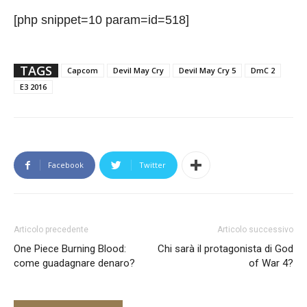
[php snippet=10 param=id=518]
TAGS
Capcom
Devil May Cry
Devil May Cry 5
DmC 2
E3 2016
Facebook
Twitter
Articolo precedente
Articolo successivo
One Piece Burning Blood:
Chi sarà il protagonista di God
come guadagnare denaro?
of War 4?