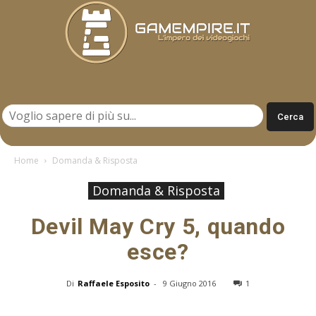
Gamempire.it
Home
Domanda & Risposta
Domanda & Risposta
Devil May Cry 5, quando
esce?
Di
Raffaele Esposito
-
9 Giugno 2016
1