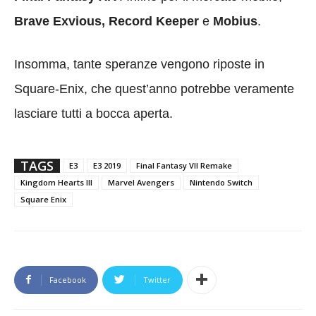
Brave Exvious, Record Keeper
e
Mobius
.
Insomma, tante speranze vengono riposte in
Square-Enix, che quest’anno potrebbe veramente
lasciare tutti a bocca aperta.
TAGS
E3
E3 2019
Final Fantasy VII Remake
Kingdom Hearts III
Marvel Avengers
Nintendo Switch
Square Enix
Facebook
Twitter