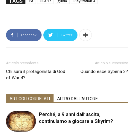
TAGS
EA
FIFA 17
guida
PlayStation 4
Facebook
Twitter
Articolo precedente
Articolo successivo
Chi sarà il protagonista di God
Quando esce Syberia 3?
of War 4?
ARTICOLI CORRELATI
ALTRO DALL'AUTORE
Perché, a 9 anni dall’uscita,
continuiamo a giocare a Skyrim?