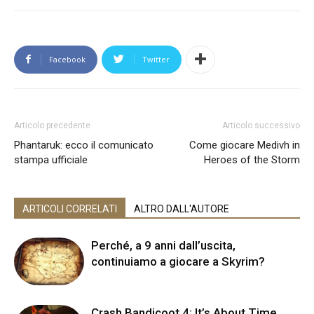
Facebook
Twitter
Articolo precedente
Articolo successivo
Phantaruk: ecco il comunicato
Come giocare Medivh in
stampa ufficiale
Heroes of the Storm
ARTICOLI CORRELATI
ALTRO DALL'AUTORE
Perché, a 9 anni dall’uscita,
continuiamo a giocare a Skyrim?
Crash Bandicoot 4: It’s About Time,