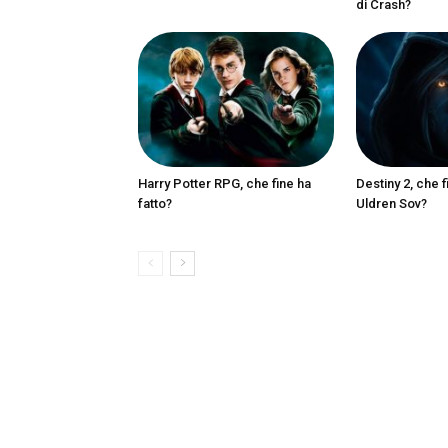
di Crash?
Harry Potter RPG, che fine ha
Destiny 2, che f
fatto?
Uldren Sov?