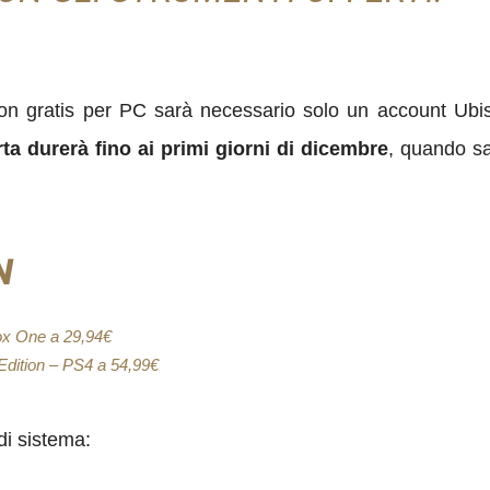
on gratis per PC sarà necessario solo un account Ubiso
rta durerà fino ai primi giorni di dicembre
, quando sa
N
box One a 29,94€
Edition – PS4 a 54,99€
di sistema: