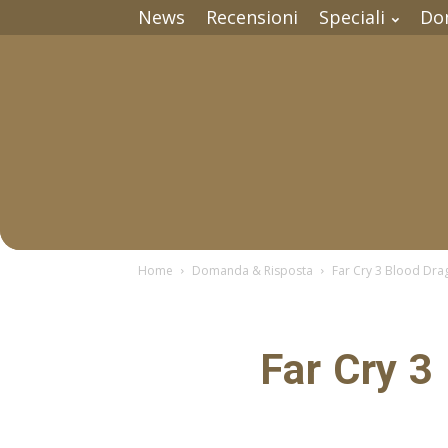
News
Recensioni
Speciali
Do
Home
Domanda & Risposta
Far Cry 3 Blood Drag
Far Cry 3