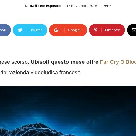
Di
Raffaele Esposito
-
15 Novembre 2016
5
ook
Twitter
Google+
Pinterest
mese scorso,
Ubisoft questo mese offre
Far Cry 3 Blo
à dell’azienda videoludica francese.