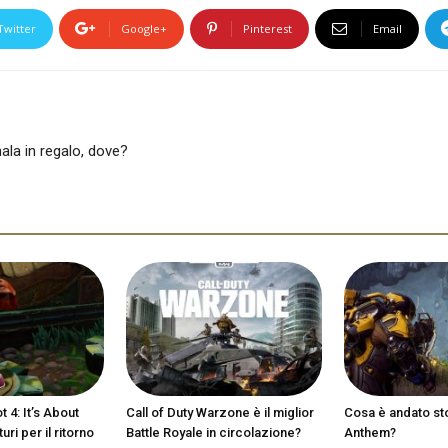
Twitter
Google+
Pinterest
Email
la in regalo, dove?
 4: It’s About
Call of Duty Warzone è il miglior
Cosa è andato st
ri per il ritorno
Battle Royale in circolazione?
Anthem?