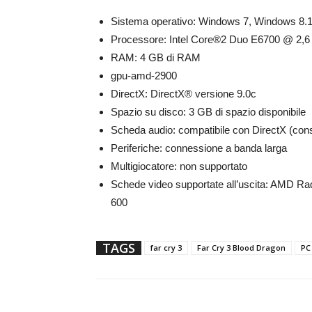
Sistema operativo: Windows 7, Windows 8.
Processore: Intel Core®2 Duo E6700 @ 2,6
RAM: 4 GB di RAM
gpu-amd-2900
DirectX: DirectX® versione 9.0c
Spazio su disco: 3 GB di spazio disponibile
Scheda audio: compatibile con DirectX (consi
Periferiche: connessione a banda larga
Multigiocatore: non supportato
Schede video supportate all’uscita: AMD Ra
600
TAGS
far cry 3
Far Cry 3 Blood Dragon
PC