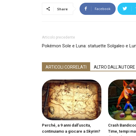
Facebook
Share
Articolo precedente
Pokémon Sole e Luna: statuette Solgaleo e Luna
ARTICOLI CORRELATI
ALTRO DALL'AUTORE
Perché, a 9 anni dall’uscita,
Crash Bandicoot
continuiamo a giocare a Skyrim?
Time, tempi matu