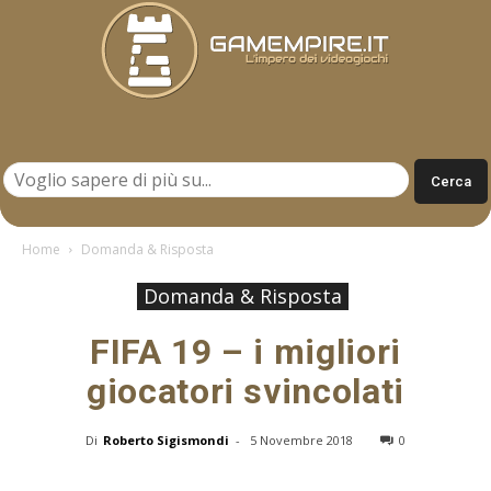
Gamempire.it
Home
Domanda & Risposta
Domanda & Risposta
FIFA 19 – i migliori
giocatori svincolati
Di
Roberto Sigismondi
-
5 Novembre 2018
0