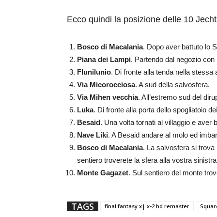
Ecco quindi la posizione delle 10 Jecht
Bosco di Macalania
. Dopo aver battuto lo 
Piana dei Lampi
. Partendo dal negozio con 
Flunilunio
. Di fronte alla tenda nella stessa
Via Micorocciosa
. A sud della salvosfera.
Via Mihen vecchia
. All’estremo sud del dir
Luka
. Di fronte alla porta dello spogliatoio 
Besaid
. Una volta tornati al villaggio e aver
Nave Liki
. A Besaid andare al molo ed imbarc
Bosco di Macalania
. La salvosfera si trova
sentiero troverete la sfera alla vostra sinistra
Monte Gagazet
. Sul sentiero del monte trov
TAGS
final fantasy x| x-2 hd remaster
Squar