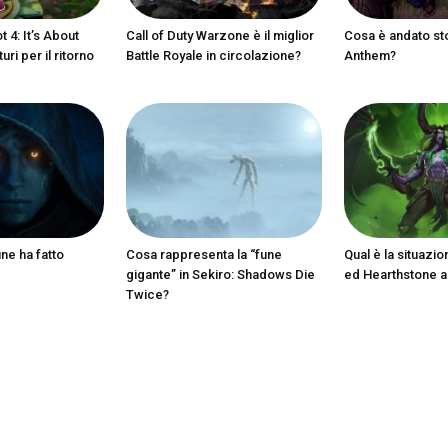
 4: It’s About
Call of Duty Warzone è il miglior
Cosa è andato st
ri per il ritorno
Battle Royale in circolazione?
Anthem?
ine ha fatto
Cosa rappresenta la “fune
Qual è la situazio
gigante” in Sekiro: Shadows Die
ed Hearthstone 
Twice?