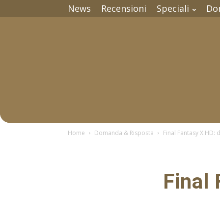
News
Recensioni
Speciali
Do
Home
Domanda & Risposta
Final Fantasy X HD: 
Final