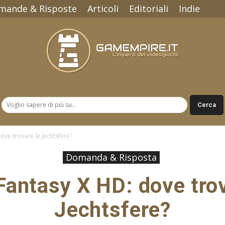
mande & Risposte
Articoli
Editoriali
Indie
Gamempire.it
dove trovare le Jechtsfere?
Domanda & Risposta
 Fantasy X HD: dove trov
Jechtsfere?