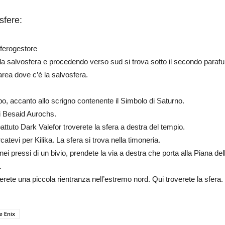
sfere:
Sferogestore
la salvosfera e procedendo verso sud si trova sotto il secondo parafu
 area dove c’è la salvosfera.
upo, accanto allo scrigno contenente il Simbolo di Saturno.
dei Besaid Aurochs.
 battuto Dark Valefor troverete la sfera a destra del tempio.
atevi per Kilika. La sfera si trova nella timoneria.
 nei pressi di un bivio, prendete la via a destra che porta alla Piana 
.
erete una piccola rientranza nell’estremo nord. Qui troverete la sfera.
e Enix