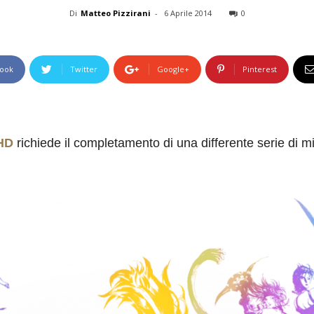
Di
Matteo Pizzirani
-
6 Aprile 2014
0
ook
Twitter
Google+
Pinterest
 HD
richiede il completamento di una differente serie di m