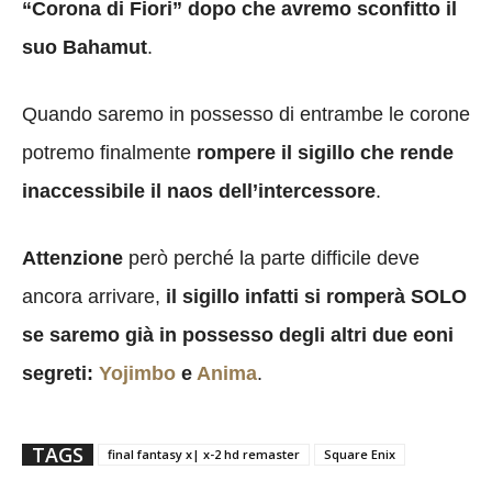
“Corona di Fiori” dopo che avremo sconfitto il
suo Bahamut
.
Quando saremo in possesso di entrambe le corone
potremo finalmente
rompere il sigillo che rende
inaccessibile il naos dell’intercessore
.
Attenzione
però perché la parte difficile deve
ancora arrivare,
il sigillo infatti si romperà SOLO
se saremo già in possesso degli altri due eoni
segreti:
Yojimbo
e
Anima
.
TAGS
final fantasy x| x-2 hd remaster
Square Enix