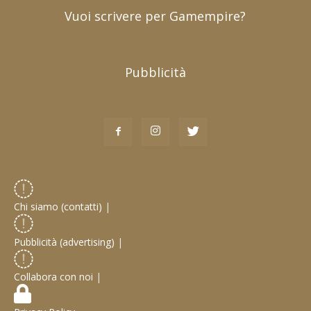
Vuoi scrivere per Gamempire?
Pubblicità
Chi siamo (contatti)
|
Pubblicità (advertising)
|
Collabora con noi
|