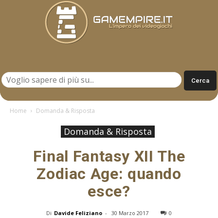
Gamempire.it
Home
Domanda & Risposta
Domanda & Risposta
Final Fantasy XII The
Zodiac Age: quando
esce?
Di
Davide Feliziano
-
30 Marzo 2017
0