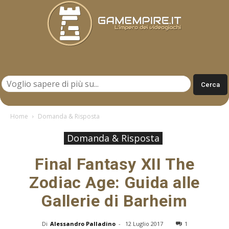
Gamempire.it
Home
Domanda & Risposta
Domanda & Risposta
Final Fantasy XII The
Zodiac Age: Guida alle
Gallerie di Barheim
Di
Alessandro Palladino
-
12 Luglio 2017
1