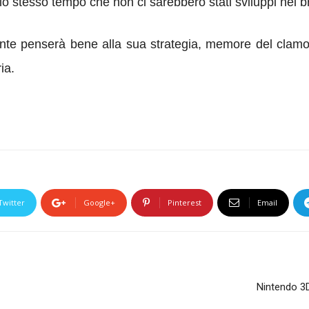
llo stesso tempo che non ci sarebbero stati sviluppi nel 
te penserà bene alla sua strategia, memore del clamoro
ia.
Twitter
Google+
Pinterest
Email
Nintendo 3D