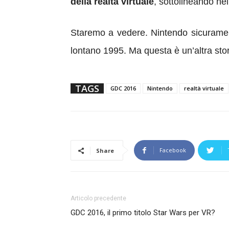
della realtà virtuale
, sottolineando ne
Staremo a vedere. Nintendo sicuramen
lontano 1995. Ma questa è un’altra stor
TAGS
GDC 2016
Nintendo
realtà virtuale
Facebook
Share
Articolo precedente
GDC 2016, il primo titolo Star Wars per VR?