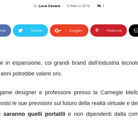
Di
Luca Savoia
-
15 Marzo 2016
1
ook
Twitter
Google+
Pinterest
e in espansione, coi grandi brand dell’industria tecn
i anni potrebbe valere oro.
ame designer e professore presso la Carnegie Mello
sto le sue previsioni sul futuro della realtà virtuale e d
i saranno quelli portatili
e non dipendenti dalla comu