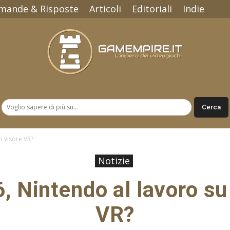
mande & Risposte
Articoli
Editoriali
Indie
Gamempire.it
n visore VR?
Notizie
 Nintendo al lavoro su
VR?