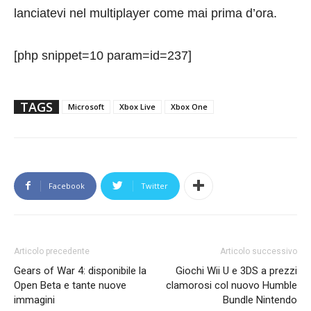
lanciatevi nel multiplayer come mai prima d’ora.
[php snippet=10 param=id=237]
TAGS
Microsoft
Xbox Live
Xbox One
Facebook
Twitter
Articolo precedente
Articolo successivo
Gears of War 4: disponibile la
Giochi Wii U e 3DS a prezzi
Open Beta e tante nuove
clamorosi col nuovo Humble
immagini
Bundle Nintendo