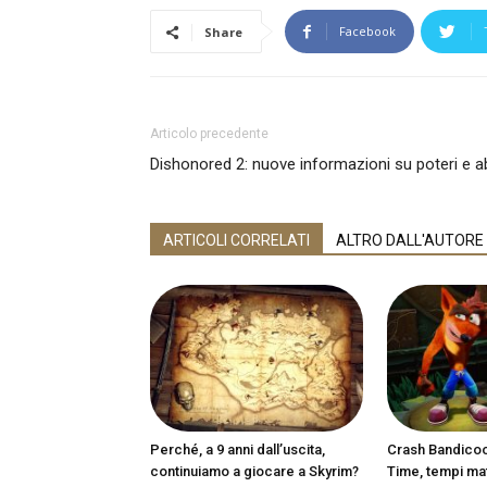
Facebook
Share
Articolo precedente
Dishonored 2: nuove informazioni su poteri e ab
ARTICOLI CORRELATI
ALTRO DALL'AUTORE
Perché, a 9 anni dall’uscita,
Crash Bandicoot
continuiamo a giocare a Skyrim?
Time, tempi matu