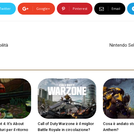
Twitter
Google+
Pinterest
Email
ilità
Nintendo Sel
 4: It’s About
Call of Duty Warzone è il miglior
Cosa è andato st
ri per il ritorno
Battle Royale in circolazione?
Anthem?