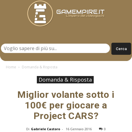
Gamempire.it
Home
Domanda & Risposta
Domanda & Risposta
Miglior volante sotto i
100€ per giocare a
Project CARS?
Di
Gabriele Castoro
-
16 Gennaio 2016
0