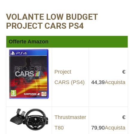
VOLANTE LOW BUDGET
PROJECT CARS PS4
Offerte Amazon
Project
€
CARS (PS4)
44,39
Acquista
Thrustmaster
€
T80
79,90
Acquista