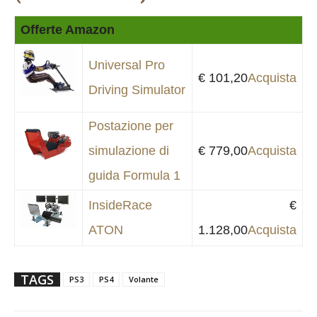
Offerte Amazon
Universal Pro
€ 101,20
Acquista
Driving Simulator
Postazione per
simulazione di
€ 779,00
Acquista
guida Formula 1
InsideRace
€
ATON
1.128,00
Acquista
TAGS
PS3
PS4
Volante