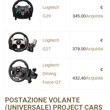
Logitech
€
G29
345,00
Acquista
Logitech
€
G27
379,00
Acquista
Logitech
€
Driving
432,40
Acquista
Force GT
POSTAZIONE VOLANTE
(UNIVERSALE) PROJECT CARS