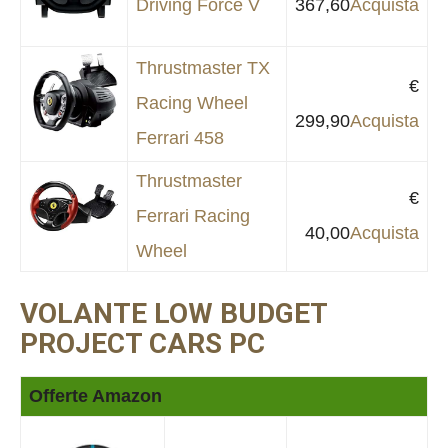
Driving Force V
367,60
Acquista
Thrustmaster TX
€
Racing Wheel
299,90
Acquista
Ferrari 458
Thrustmaster
€
Ferrari Racing
40,00
Acquista
Wheel
VOLANTE LOW BUDGET
PROJECT CARS PC
Offerte Amazon