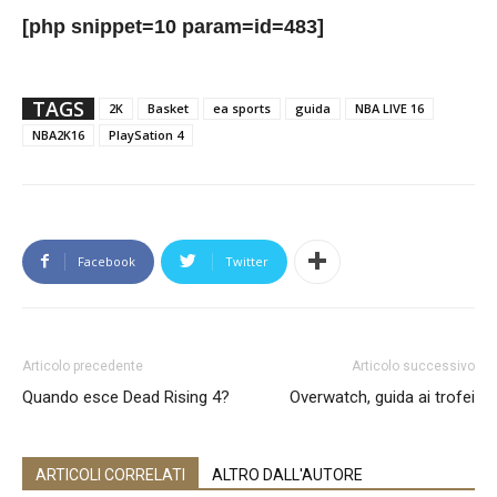
[php snippet=10 param=id=483]
TAGS
2K
Basket
ea sports
guida
NBA LIVE 16
NBA2K16
PlaySation 4
Facebook
Twitter
Articolo precedente
Articolo successivo
Quando esce Dead Rising 4?
Overwatch, guida ai trofei
ARTICOLI CORRELATI
ALTRO DALL'AUTORE