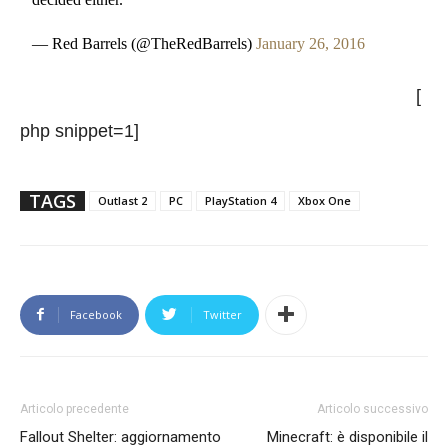
— Red Barrels (@TheRedBarrels)
January 26, 2016
[
php snippet=1]
TAGS
Outlast 2
PC
PlayStation 4
Xbox One
Facebook
Twitter
Articolo precedente
Articolo successivo
Fallout Shelter: aggiornamento
Minecraft: è disponibile il