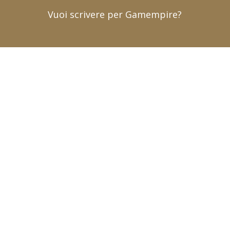
Vuoi scrivere per Gamempire?
Pubblicità
Chi siamo (contatti)
|
Pubblicità (advertising)
|
Collabora con noi
|