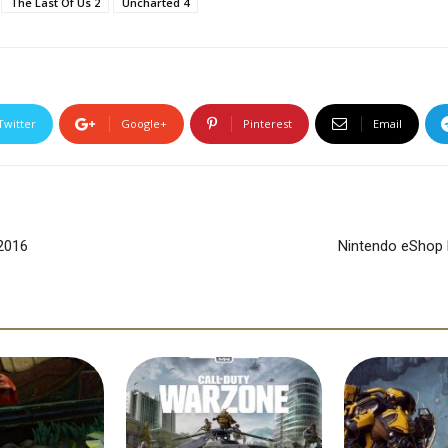
The Last Of Us 2
Uncharted 4
Twitter
Google+
Pinterest
Email
 2016
Nintendo eShop 