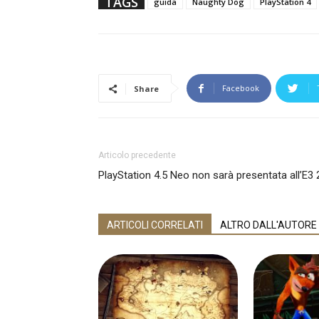
TAGS
guida
Naughty Dog
PlayStation 4
Facebook
Share
Articolo precedente
PlayStation 4.5 Neo non sarà presentata all’E3
ARTICOLI CORRELATI
ALTRO DALL'AUTORE