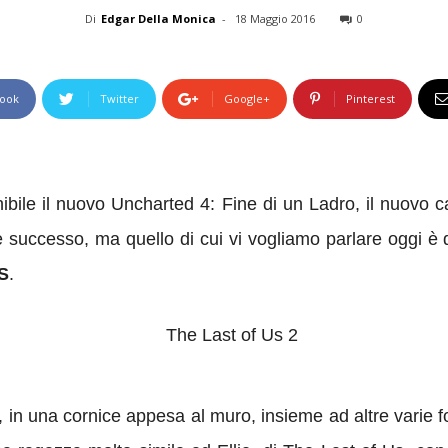
Di
Edgar Della Monica
-
18 Maggio 2016
0
ook
Twitter
Google+
Pinterest
ibile il nuovo Uncharted 4: Fine di un Ladro,
il nuovo c
de successo, ma quello di cui vi vogliamo parlare oggi è
US
.
, in una cornice appesa al muro, insieme ad altre varie 