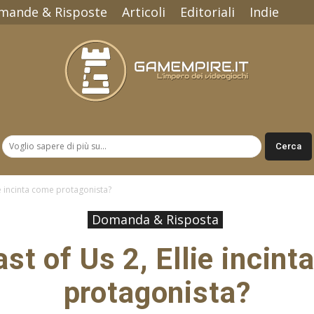
mande & Risposte
Articoli
Editoriali
Indie
Gamempire.it
ie incinta come protagonista?
Domanda & Risposta
st of Us 2, Ellie incin
protagonista?