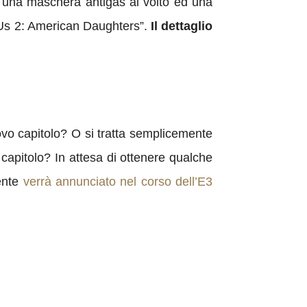
on una maschera antigas al volto ed una
f Us 2: American Daughters”.
Il dettaglio
ovo capitolo? O si tratta semplicemente
capitolo? In attesa di ottenere qualche
ente
verrà annunciato nel corso dell’E3