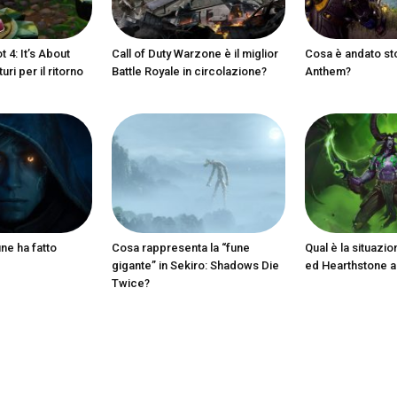
 4: It’s About
Call of Duty Warzone è il miglior
Cosa è andato st
ri per il ritorno
Battle Royale in circolazione?
Anthem?
ine ha fatto
Cosa rappresenta la “fune
Qual è la situazio
gigante” in Sekiro: Shadows Die
ed Hearthstone 
Twice?