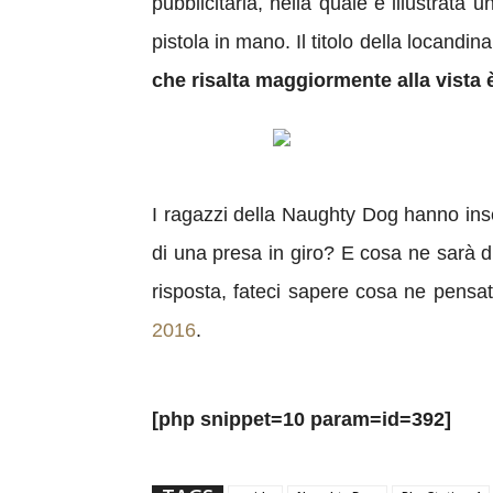
pubblicitaria, nella quale è illustrat
pistola in mano. Il titolo della locan
che risalta maggiormente alla vista 
I ragazzi della Naughty Dog hanno inse
di una presa in giro? E cosa ne sarà d
risposta, fateci sapere cosa ne pensa
2016
.
[php snippet=10 param=id=392]