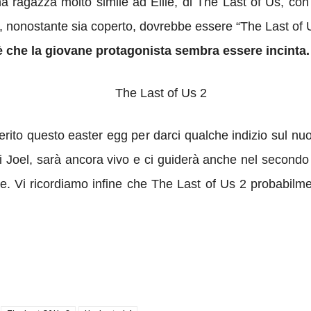
a una ragazza molto simile ad Ellie, di The Last of Us, c
dina, nonostante sia coperto, dovrebbe essere “The Last o
è che la giovane protagonista sembra essere incinta.
rito questo easter egg per darci qualche indizio sul nu
i Joel, sarà ancora vivo e ci guiderà anche nel secondo 
te. Vi ricordiamo infine che The Last of Us 2 probabilm