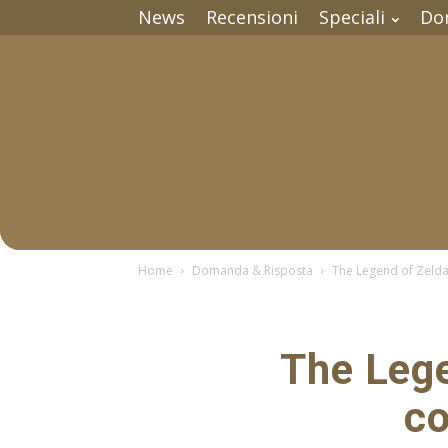
News
Recensioni
Speciali
Do
Home
Domanda & Risposta
The Legend of Zelda:
The Lege
co