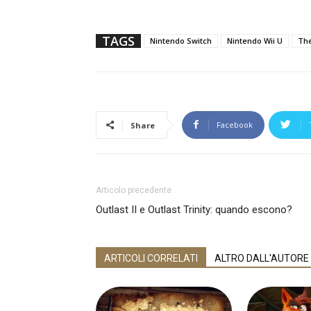
TAGS
Nintendo Switch
Nintendo Wii U
The
Facebook
Share
Articolo precedente
Outlast II e Outlast Trinity: quando escono?
ARTICOLI CORRELATI
ALTRO DALL'AUTORE