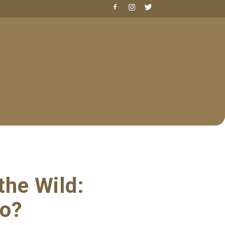
the Wild:
io?