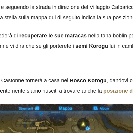
e seguendo la strada in direzione del Villaggio Calbaric
la stella sulla mappa qui di seguito indica la sua posizion
iederà di
recuperare le sue maracas
nella tana boblin p
ne vi dirà che se gli porterete i
semi Korogu
lui in cam
t Castonne tornerà a casa nel
Bosco Korogu
, dandovi c
centemente siamo riusciti a trovare anche la
posizione 