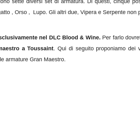
no sette diversi set di armatura. Di questi, cinque po
atto , Orso , Lupo. Gli altri due, Vipera e Serpente non
esclusivamente nel DLC Blood & Wine.
Per farlo dovr
maestro a Toussaint
. Qui di seguito proponiamo dei
e le armature Gran Maestro.