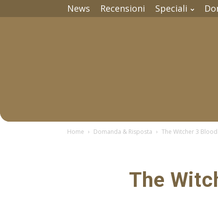
News
Recensioni
Speciali
Do
Home
Domanda & Risposta
The Witcher 3 Blood
The Witc