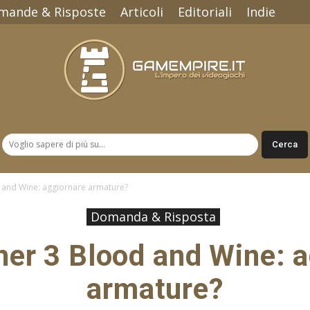
mande & Risposte
Articoli
Editoriali
Indie
Gamempire.it
 and Wine: aggiornare armature?
Domanda & Risposta
her 3 Blood and Wine: a
armature?