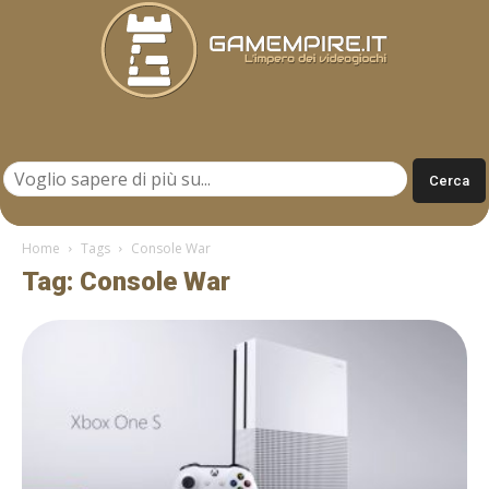
Gamempire.it
Home
Tags
Console War
Tag: Console War