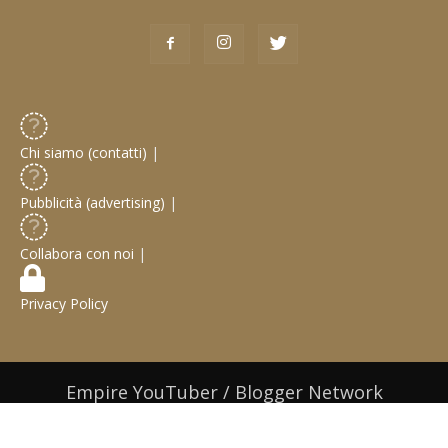
Chi siamo (contatti)
|
Pubblicità (advertising)
|
Collabora con noi
|
Privacy Policy
Empire YouTuber / Blogger Network
© 2019 Web Design / Web Development:
Gabriele Castoro