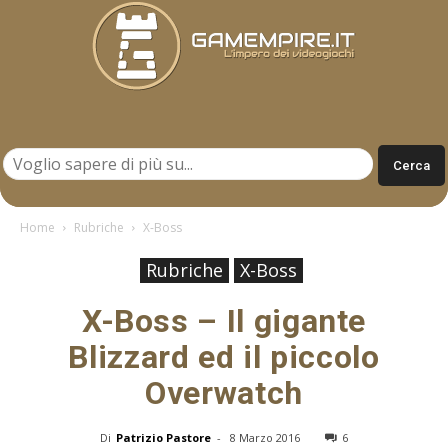
Gamempire.it
Home
Rubriche
X-Boss
Rubriche
X-Boss
X-Boss – Il gigante
Blizzard ed il piccolo
Overwatch
Di
Patrizio Pastore
-
8 Marzo 2016
6