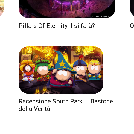
Pillars Of Eternity II si farà?
Q
Recensione South Park: Il Bastone
della Verità