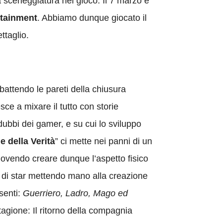
lla sceneggiatura nel gioco. Il 7 marzo è
rtainment
. Abbiamo dunque giocato il
ttaglio.
bbattendo le pareti della chiusura
sce a mixare il tutto con storie
 dubbi dei gamer, e su cui lo sviluppo
e della Verità
” ci mette nei panni di un
 dovendo creare dunque l’aspetto fisico
ro di star mettendo mano alla creazione
esenti:
Guerriero, Ladro, Mago ed
tagione: Il ritorno della compagnia