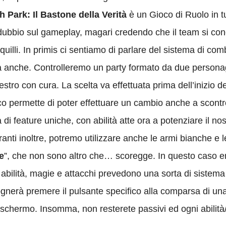
h Park: Il Bastone della Verità
è un Gioco di Ruolo in tu
ubbio sul gameplay, magari credendo che il team si con
quilli. In primis ci sentiamo di parlare del sistema di co
a anche. Controlleremo un party formato da due persona
estro con cura. La scelta va effettuata prima dell’inizio 
co permette di poter effettuare un cambio anche a scontr
i feature uniche, con abilità atte ora a potenziare il nos
aranti inoltre, potremo utilizzare anche le armi bianche 
e
”, che non sono altro che… scoregge. In questo caso en
e abilità, magie e attacchi prevedono una sorta di sistema
nerà premere il pulsante specifico alla comparsa di una 
 schermo. Insomma, non resterete passivi ed ogni abilit