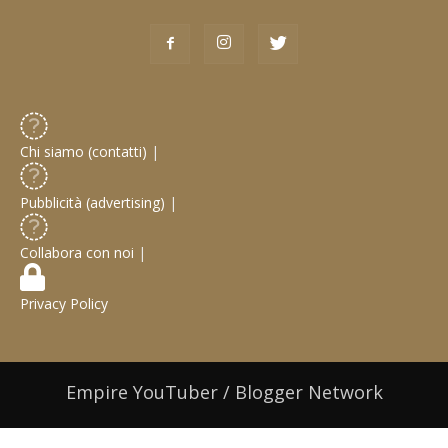
Chi siamo (contatti)
|
Pubblicità (advertising)
|
Collabora con noi
|
Privacy Policy
Empire YouTuber / Blogger Network
© 2019 Web Design / Web Development:
Gabriele Castoro