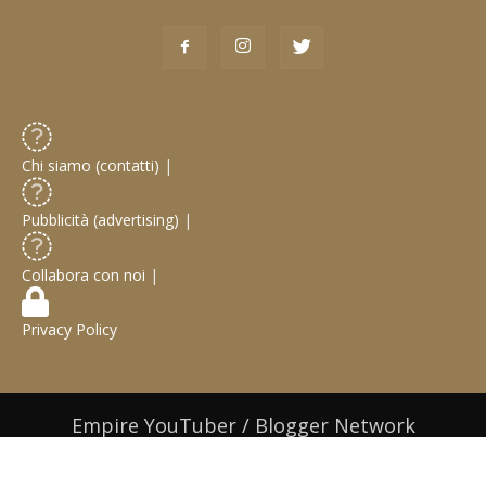
Chi siamo (contatti)
|
Pubblicità (advertising)
|
Collabora con noi
|
Privacy Policy
Empire YouTuber / Blogger Network
© 2019 Web Design / Web Development:
Gabriele Castoro