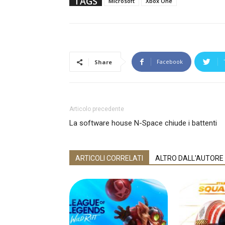
TAGS
Microsoft
Xbox One
Facebook
Share
Articolo precedente
La software house N-Space chiude i battenti
ARTICOLI CORRELATI
ALTRO DALL'AUTORE