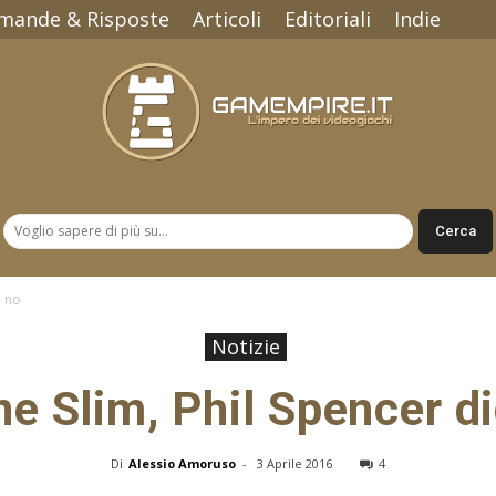
mande & Risposte
Articoli
Editoriali
Indie
Gamempire.it
i no
Notizie
e Slim, Phil Spencer di
Di
Alessio Amoruso
-
3 Aprile 2016
4