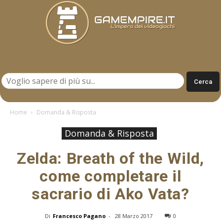
Gamempire.it
Home
Domanda & Risposta
Domanda & Risposta
Zelda: Breath of the Wild,
come completare il
sacrario di Ako Vata?
Di
Francesco Pagano
-
28 Marzo 2017
0