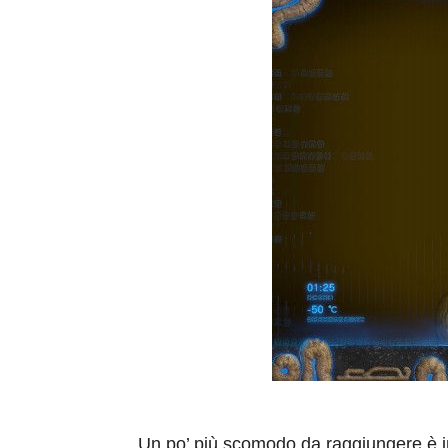
Un po’ più scomodo da raggiungere è in