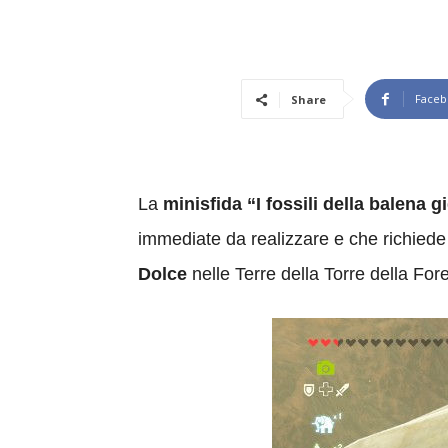
Faceb
Share
La
minisfida “I fossili della balena g
immediate da realizzare e che richiede
Dolce
nelle Terre della Torre della Fore