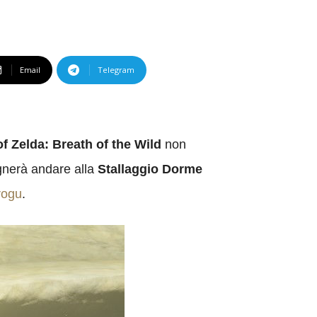
Email
Telegram
f Zelda: Breath of the Wild
non
gnerà andare alla
Stallaggio Dorme
rogu
.