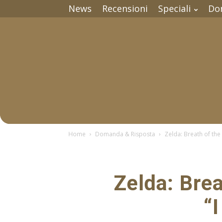
News
Recensioni
Speciali
Do
Home
Domanda & Risposta
Zelda: Breath of the W
Zelda: Brea
“I