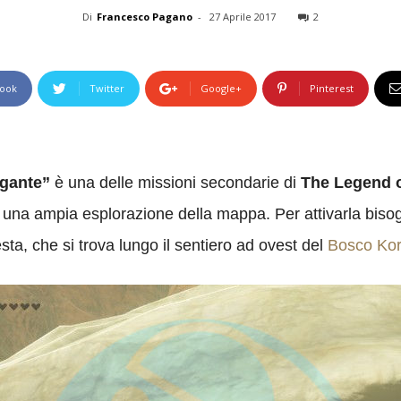
Di
Francesco Pagano
-
27 Aprile 2017
2
ook
Twitter
Google+
Pinterest
igante”
è una delle missioni secondarie di
The Legend o
 una ampia esplorazione della mappa. Per attivarla biso
sta, che si trova lungo il sentiero ad ovest del
Bosco Ko