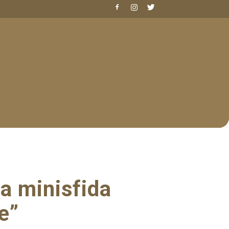
la minisfida
te”