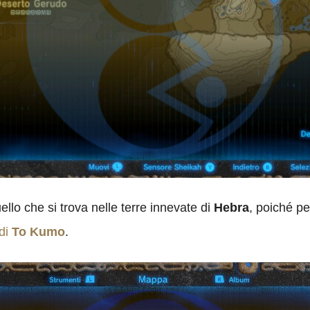
uello che si trova nelle terre innevate di
Hebra
, poiché p
 di
To Kumo
.