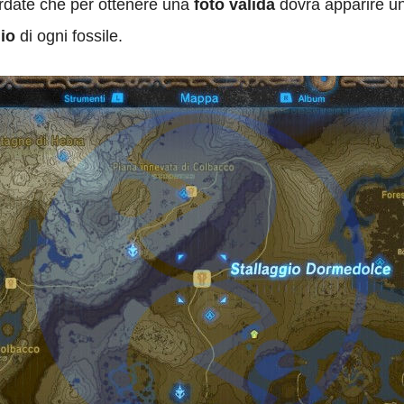
ordate che per ottenere una
foto valida
dovrà apparire u
io
di ogni fossile.