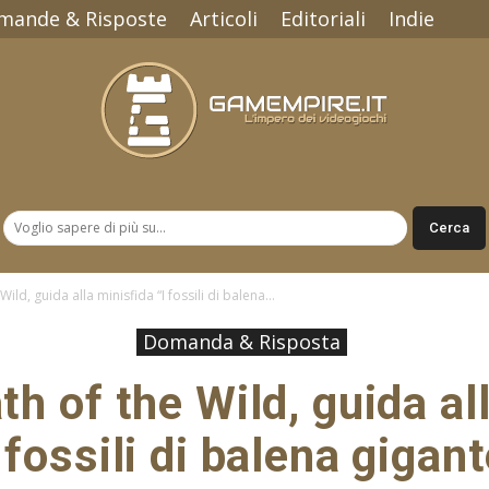
mande & Risposte
Articoli
Editoriali
Indie
Gamempire.it
ild, guida alla minisfida “I fossili di balena...
Domanda & Risposta
th of the Wild, guida al
 fossili di balena gigan