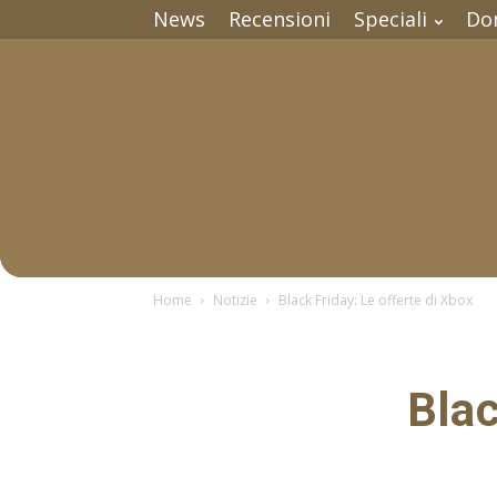
News
Recensioni
Speciali
Do
Home
Notizie
Black Friday: Le offerte di Xbox
Blac