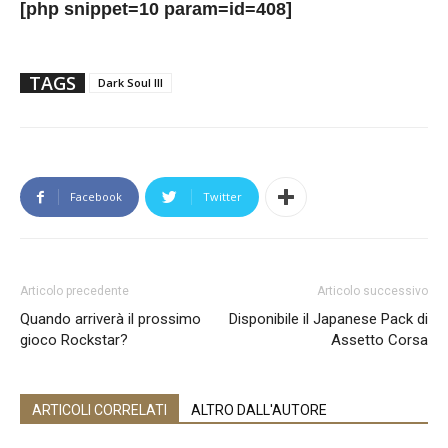
[php snippet=10 param=id=408]
TAGS
Dark Soul III
Facebook
Twitter
Articolo precedente
Articolo successivo
Quando arriverà il prossimo
Disponibile il Japanese Pack di
gioco Rockstar?
Assetto Corsa
ARTICOLI CORRELATI
ALTRO DALL'AUTORE