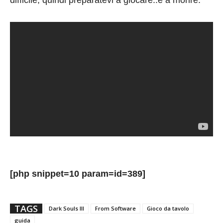
difficile, quindi preparatevi a giocare..e a morire.
[php snippet=10 param=id=389]
TAGS
Dark Souls III
From Software
Gioco da tavolo
guida