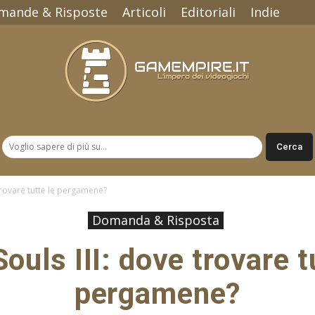
mande & Risposte
Articoli
Editoriali
Indie
Gamempire.it
 trovare tutte le pergamene?
Domanda & Risposta
ouls III: dove trovare t
pergamene?