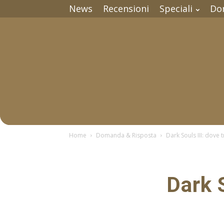
News
Recensioni
Speciali
Do
Home
Domanda & Risposta
Dark Souls III: dove
Dark S