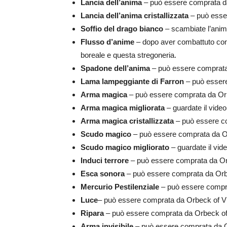
Lancia dell’anima
– può essere comprata d
Lancia dell’anima cristallizzata
– può esse
Soffio del drago bianco
– scambiate l’anima
Flusso d’anime
– dopo aver combattuto con i
boreale e questa stregoneria.
Spadone dell’anima
– può essere comprata
Lama lampeggiante di Farron
– può esser
Arma magica
– può essere comprata da Orb
Arma magica migliorata
– guardate il video
Arma magica cristallizzata
– può essere co
Scudo magico
– può essere comprata da Or
Scudo magico migliorato
– guardate il vid
Induci terrore
– può essere comprata da Or
Esca sonora
– può essere comprata da Orb
Mercurio Pestilenziale
– può essere compra
Luce
– può essere comprata da Orbeck of V
Ripara
– può essere comprata da Orbeck of
Arma invisibile
– può essere comprata da O