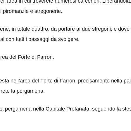
nell’area in cui troverete numerosi carcerieri. Liberandola,
 piromanzie e stregonerie.
e, in totale quattro, da portare ai due stregoni, e dove t
l con tutti i passaggi da svolgere.
area del Forte di Farron.
sta nell’area del Forte di Farron, precisamente nella palu
erete la pergamena.
ta pergamena nella Capitale Profanata, seguendo la stess