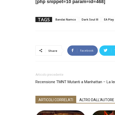
[php snippet=10 param=id=468]
TAGS
Bandai Namco
Dark Soul III
EA Play
Facebook
Share
Articolo precedente
Recensione TMNT Mutanti a Manhattan – La len
ARTICOLI CORRELATI
ALTRO DALL'AUTORE