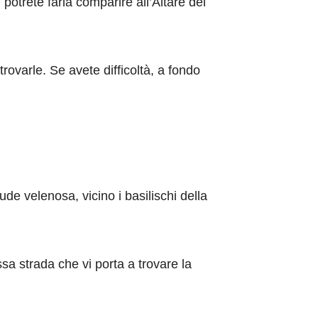
 potrete farla comparire all’Altare del
rovarle. Se avete difficoltà, a fondo
de velenosa, vicino i basilischi della
a strada che vi porta a trovare la