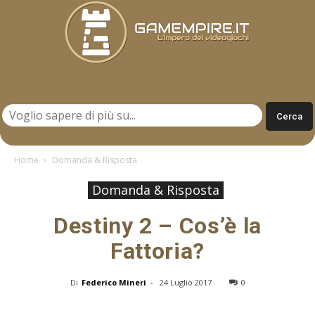
Gamempire.it
Home
Domanda & Risposta
Domanda & Risposta
Destiny 2 – Cos’è la
Fattoria?
Di
Federico Mineri
-
24 Luglio 2017
0