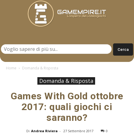
Gamempire.it
Home
Domanda & Risposta
Domanda & Risposta
Games With Gold ottobre
2017: quali giochi ci
saranno?
Di
Andrea Riviera
-
27 Settembre 2017
0