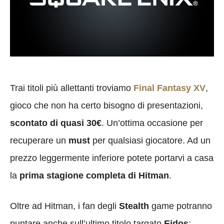
Trai titoli più allettanti troviamo
Final Fantasy XV
,
gioco che non ha certo bisogno di presentazioni,
scontato di quasi 30€
. Un’ottima occasione per
recuperare un
must
per qualsiasi giocatore. Ad un
prezzo leggermente inferiore potete portarvi a casa
la
prima stagione completa di Hitman
.
Oltre ad Hitman, i fan degli
Stealth
game potranno
puntare anche sull’ultimo titolo targato
Eidos
: