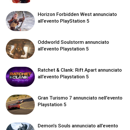
Horizon Forbidden West annunciato
all’evento PlayStation 5
Oddworld Soulstorm annunciato
all’evento Playstation 5
Ratchet & Clank: Rift Apart annunciato
all’evento Playstation 5
Gran Turismo 7 annunciato nell’evento
Playstation 5
Demon’s Souls annunciato all’evento