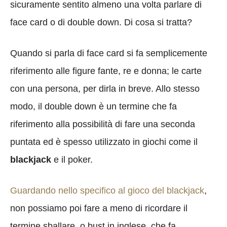
sicuramente sentito almeno una volta parlare di
face card o di double down. Di cosa si tratta?
Quando si parla di face card si fa semplicemente
riferimento alle figure fante, re e donna; le carte
con una persona, per dirla in breve. Allo stesso
modo, il double down è un termine che fa
riferimento alla possibilità di fare una seconda
puntata ed è spesso utilizzato in giochi come il
blackjack
e il poker.
Guardando nello specifico al gioco del blackjack
,
non possiamo poi fare a meno di ricordare il
termine sballare, o bust in inglese, che fa