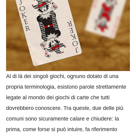
Al di là dei singoli giochi, ognuno dotato di una
propria terminologia, esistono parole strettamente
legate al mondo dei giochi di carte che tutti
dovrebbero conoscere. Tra queste, due delle più
comuni sono sicuramente calare e chiudere: la
prima, come forse si può intuire, fa riferimento