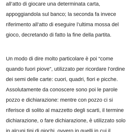
all’atto di giocare una determinata carta,
appoggiandola sul banco; la seconda fa invece
riferimento all’atto di eseguire l’ultima mossa del
gioco, decretando di fatto la fine della partita.
Un modo di dire molto particolare è poi “come
quando fuori piove”, utilizzato per ricordare l’ordine
dei semi delle carte: cuori, quadri, fiori e picche.
Assolutamente da conoscere sono poi le parole
pozzo e dichiarazione: mentre con pozzo ci si
riferisce di solito al mazzetto degli scarti, il termine
dichiarazione, o fare dichiarazione, è utilizzato solo
in alcuni tipi di giochi, ovvero in quelli in cui il