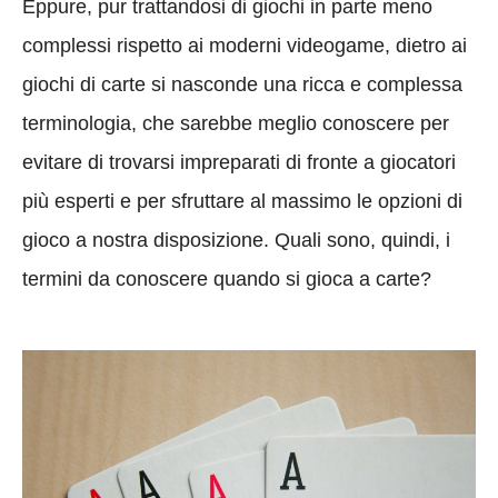
Eppure, pur trattandosi di giochi in parte meno
complessi rispetto ai moderni videogame, dietro ai
giochi di carte si nasconde una ricca e complessa
terminologia, che sarebbe meglio conoscere per
evitare di trovarsi impreparati di fronte a giocatori
più esperti e per sfruttare al massimo le opzioni di
gioco a nostra disposizione. Quali sono, quindi, i
termini da conoscere quando si gioca a carte?