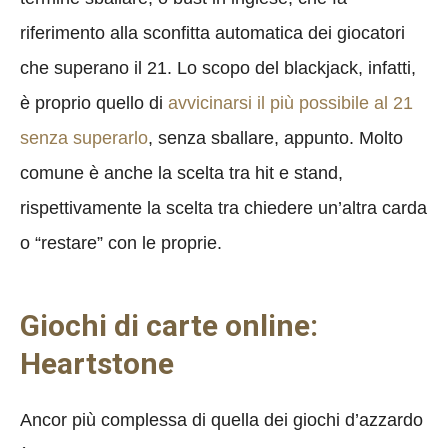
riferimento alla sconfitta automatica dei giocatori
che superano il 21. Lo scopo del blackjack, infatti,
è proprio quello di
avvicinarsi il più possibile al 21
senza superarlo
, senza sballare, appunto. Molto
comune è anche la scelta tra hit e stand,
rispettivamente la scelta tra chiedere un’altra carda
o “restare” con le proprie.
Giochi di carte online:
Heartstone
Ancor più complessa di quella dei giochi d’azzardo