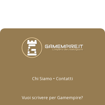
Chi Siamo • Contatti
Vuoi scrivere per Gamempire?