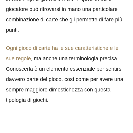
giocatore può ritrovarsi in mano una particolare
combinazione di carte che gli permette di fare più
punti.
Ogni gioco di carte ha le sue caratteristiche e le
sue regole
, ma anche una terminologia precisa.
Conoscerla è un elemento essenziale per sentirsi
davvero parte del gioco, così come per avere una
sempre maggiore dimestichezza con questa
tipologia di giochi.