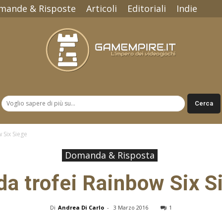
mande & Risposte
Articoli
Editoriali
Indie
Gamempire.it
 Six Siege
Domanda & Risposta
da trofei Rainbow Six S
Di
Andrea Di Carlo
-
3 Marzo 2016
1