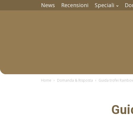
News
Recensioni
Speciali
Do
Home
Domanda & Risposta
Guida trofei Rainbow
Gui