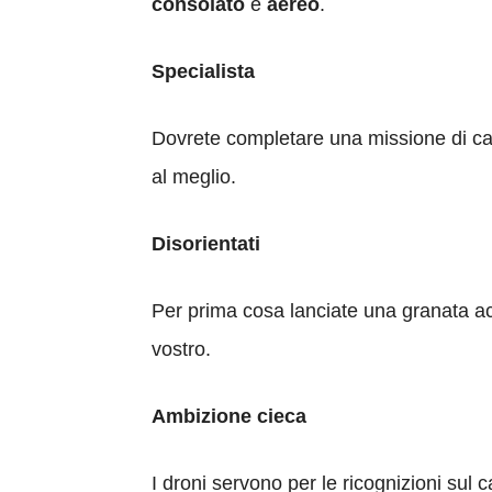
consolato
e
aereo
.
Specialista
Dovrete completare una missione di cacc
al meglio.
Disorientati
Per prima cosa lanciate una granata acc
vostro.
Ambizione cieca
I droni servono per le ricognizioni sul 