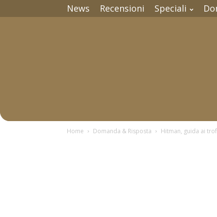
News
Recensioni
Speciali
Do
Home
Domanda & Risposta
Hitman, guida ai trof