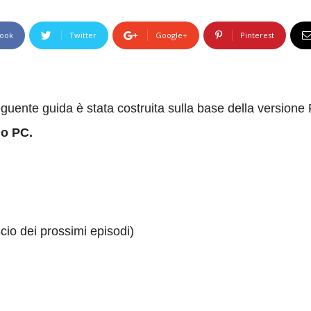
ook
Twitter
Google+
Pinterest
guente guida è stata costruita sulla base della versione P
o PC.
scio dei prossimi episodi)