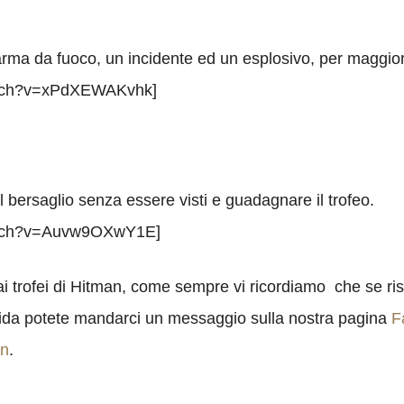
rma da fuoco, un incidente ed un esplosivo, per maggiori
watch?v=xPdXEWAKvhk]
il bersaglio senza essere visti e guadagnare il trofeo.
watch?v=Auvw9OXwY1E]
ai trofei di Hitman, come sempre vi ricordiamo che se ris
ida potete mandarci un messaggio sulla nostra pagina
F
an
.