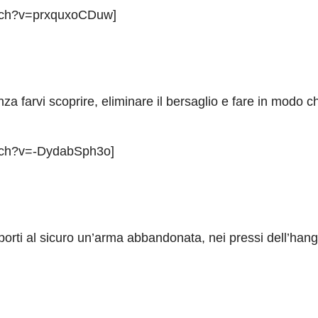
atch?v=prxquxoCDuw]
nza farvi scoprire, eliminare il bersaglio e fare in modo 
atch?v=-DydabSph3o]
rti al sicuro un’arma abbandonata, nei pressi dell’hangar