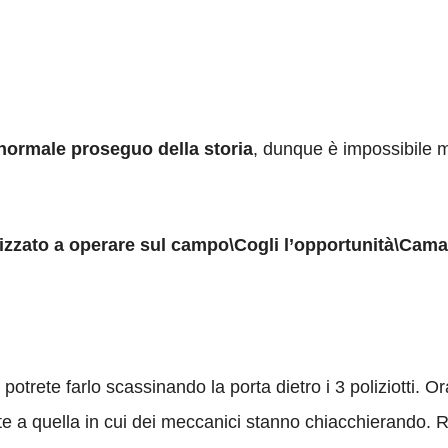
normale proseguo della storia
, dunque è impossibile m
orizzato a operare sul campo\Cogli l’opportunità\Cam
 potrete farlo scassinando la porta dietro i 3 poliziotti. O
te a quella in cui dei meccanici stanno chiacchierando. R