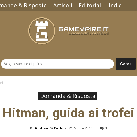
mande & Risposte
Articoli
Editoriali
Indie
Gamempire.it
ei
Domanda & Risposta
Hitman, guida ai trofei
Di
Andrea Di Carlo
-
21 Marzo 2016
3