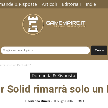
mande & Risposte
Articoli
Editoriali
Indie
Gamempire.it
arrà solo un Pachinko?
Domanda & Risposta
r Solid rimarrà solo un
Di
Federico Mineri
-
8 Giugno 2016
1