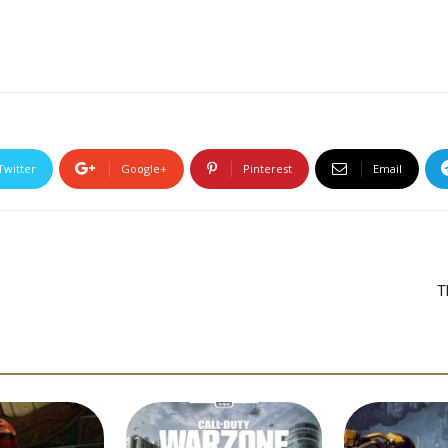
Twitter
Google+
Pinterest
Email
T