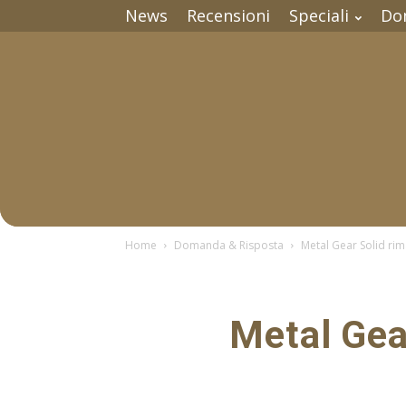
News
Recensioni
Speciali
Do
Home
Domanda & Risposta
Metal Gear Solid rim
Metal Gea