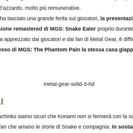
 d’azzardo, molto più remunerative.
a lasciato una grande ferita sui giocatori,
la presentazi
rsione remastered di MGS: Snake Eater
proprio durante
 apprezzato dai giocatori e dai fan di Metal Gear, è diff
esso di MGS: The Phantom Pain la stessa casa giap
I
chinko siamo sicuri che Konami non si fermerà con la sa
 i fan che amano le storie di Snake e compagnia.
In sosta