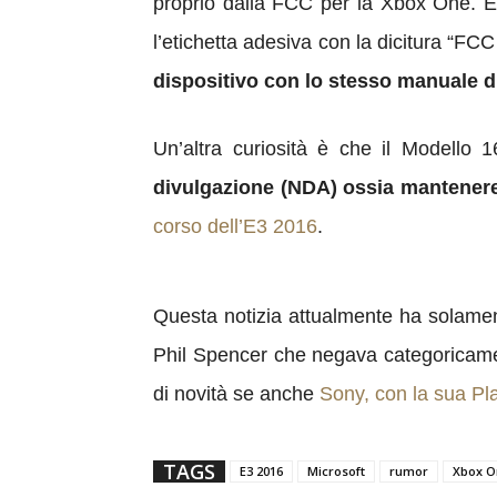
proprio dalla FCC per la Xbox One. E 
l’etichetta adesiva con la dicitura “FC
dispositivo con lo stesso manuale 
Un’altra curiosità è che il Modello 
divulgazione (NDA) ossia mantenere i
corso dell’E3 2016
.
Questa notizia attualmente ha solament
Phil Spencer che negava categoricame
di novità se anche
Sony, con la sua Pl
TAGS
E3 2016
Microsoft
rumor
Xbox O