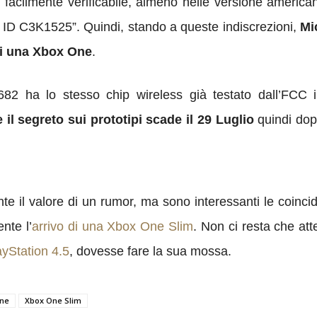
facilmente verificabile, almeno nelle versione americ
C ID C3K1525”. Quindi, stando a queste indiscrezioni,
Mic
di una Xbox One
.
1682 ha lo stesso chip wireless già testato dall’FCC
l segreto sui prototipi scade il 29 Luglio
quindi dop
e il valore di un rumor, ma sono interessanti le coinc
nte l’
arrivo di una Xbox One Slim
. Non ci resta che at
ayStation 4.5
, dovesse fare la sua mossa.
ne
Xbox One Slim