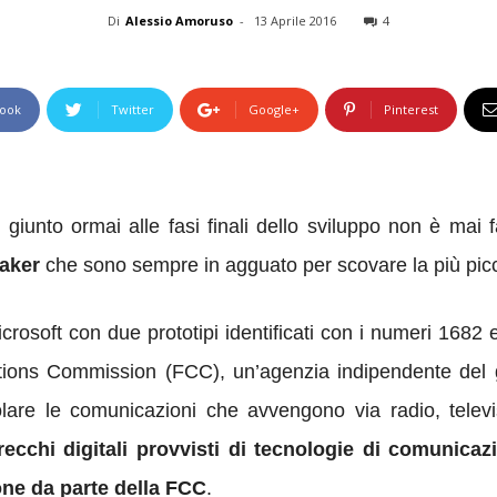
Di
Alessio Amoruso
-
13 Aprile 2016
4
ook
Twitter
Google+
Pinterest
unto ormai alle fasi finali dello sviluppo non è mai fa
eaker
che sono sempre in agguato per scovare la più picc
icrosoft con due prototipi identificati con i numeri 1682 
ions Commission (FCC), un’agenzia indipendente del go
e le comunicazioni che avvengono via radio, television
arecchi digitali provvisti di tecnologie di comunic
one da parte della FCC
.