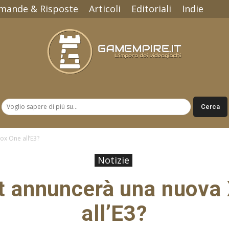
mande & Risposte
Articoli
Editoriali
Indie
Gamempire.it
x One all’E3?
Notizie
t annuncerà una nuova
all’E3?