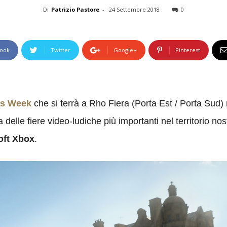
Di
Patrizio Pastore
-
24 Settembre 2018
0
ook
Twitter
Google+
Pinterest
es Week
che si terrà a Rho Fiera (Porta Est / Porta Sud) 
 delle fiere video-ludiche più importanti nel territorio n
oft Xbox
.