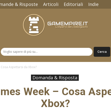
mande & Risposte
Articoli
Editoriali
Indie
Gamempire.it
 Cosa Aspettarsi da Xbox?
Domanda & Risposta
ames Week – Cosa Aspet
Xbox?