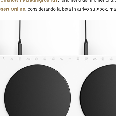
rUnknown’s Battlegrounds
, fenomeno del momento tut
sert Online
, considerando la beta in arrivo su Xbox, m