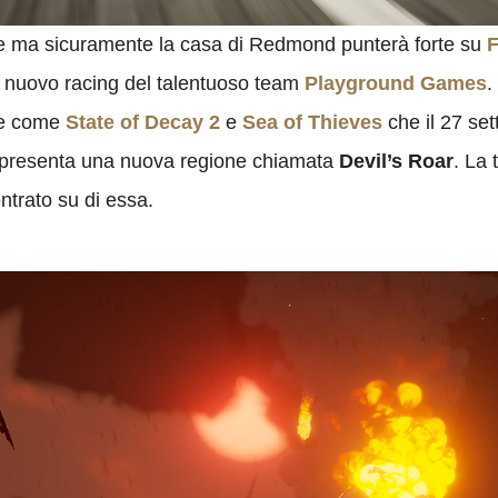
e ma sicuramente la casa di Redmond punterà forte su
F
l nuovo racing del talentuoso team
Playground Games
.
nte come
State of Decay 2
e
Sea of Thieves
che il 27 se
C presenta una nuova regione chiamata
Devil’s Roar
. La 
trato su di essa.