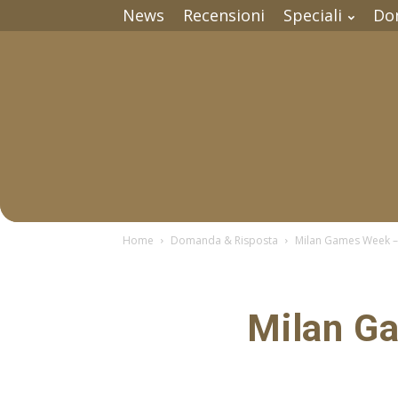
News
Recensioni
Speciali
Do
Home
Domanda & Risposta
Milan Games Week –
Milan G