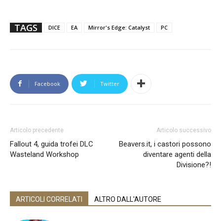
TAGS
DICE
EA
Mirror's Edge: Catalyst
PC
Facebook
Twitter
Articolo precedente
Articolo successivo
Fallout 4, guida trofei DLC
Beavers.it, i castori possono
Wasteland Workshop
diventare agenti della
Divisione?!
ARTICOLI CORRELATI
ALTRO DALL'AUTORE