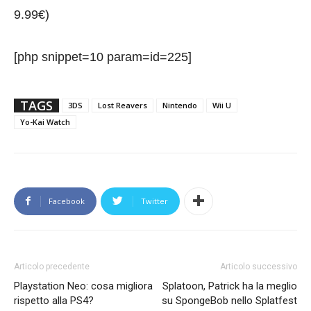
9.99€)
[php snippet=10 param=id=225]
TAGS
3DS
Lost Reavers
Nintendo
Wii U
Yo-Kai Watch
Facebook
Twitter
Articolo precedente
Articolo successivo
Playstation Neo: cosa migliora
Splatoon, Patrick ha la meglio
rispetto alla PS4?
su SpongeBob nello Splatfest