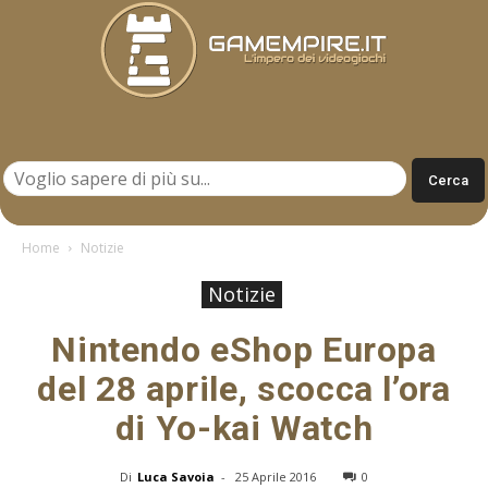
Gamempire.it
Home
Notizie
Notizie
Nintendo eShop Europa
del 28 aprile, scocca l’ora
di Yo-kai Watch
Di
Luca Savoia
-
25 Aprile 2016
0