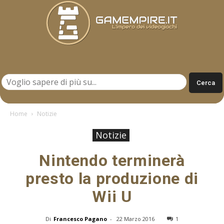
Gamempire.it
Home
Notizie
Notizie
Nintendo terminerà
presto la produzione di
Wii U
Di
Francesco Pagano
-
22 Marzo 2016
1